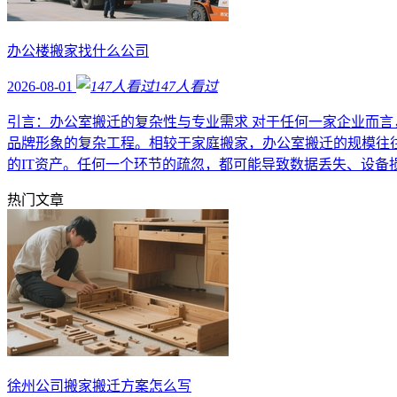
办公楼搬家找什么公司
2026-08-01
147
人看过
引言：办公室搬迁的复杂性与专业需求 对于任何一家企业而
品牌形象的复杂工程。相较于家庭搬家，办公室搬迁的规模往
的IT资产。任何一个环节的疏忽，都可能导致数据丢失、设备
热门文章
徐州公司搬家搬迁方案怎么写