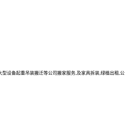
大型设备起重吊装搬迁等公司搬家服务,及家具拆装,绿植出租,公