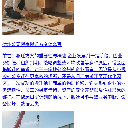
徐州公司搬家搬迁方案怎么写
前言：搬迁方案的重要性与概述 企业发展到一定阶段，因业
务扩张、租约到期、战略调整或环境改善等多种原因，常会面
临搬迁的需求。对于一家地处徐州的企业而言，无论是从小规
模办公室迁往更宽敞的场所，还是从旧厂房搬迁至现代化园
区，一次成功的搬迁绝非简单的物理位移，它关系到企业的业
务连续性、员工的稳定情绪、资产的安全完整以及企业形象的
维护。在缺乏周密计划的情况下，搬迁可能导致业务中断、设
备损坏、数据丢失