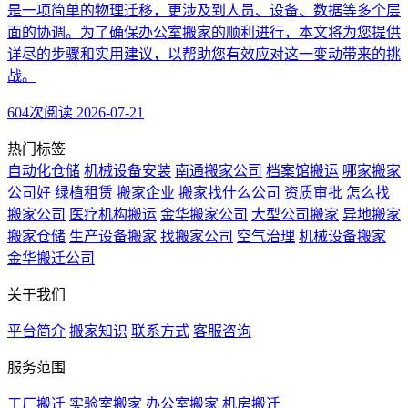
是一项简单的物理迁移，更涉及到人员、设备、数据等多个层
面的协调。为了确保办公室搬家的顺利进行，本文将为您提供
详尽的步骤和实用建议，以帮助您有效应对这一变动带来的挑
战。
604次阅读
2026-07-21
热门标签
自动化仓储
机械设备安装
南通搬家公司
档案馆搬运
哪家搬家
公司好
绿植租赁
搬家企业
搬家找什么公司
资质审批
怎么找
搬家公司
医疗机构搬运
金华搬家公司
大型公司搬家
异地搬家
搬家仓储
生产设备搬家
找搬家公司
空气治理
机械设备搬家
金华搬迁公司
关于我们
平台简介
搬家知识
联系方式
客服咨询
服务范围
工厂搬迁
实验室搬家
办公室搬家
机房搬迁