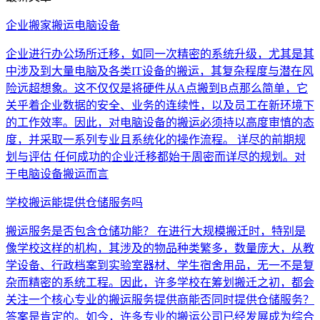
企业搬家搬运电脑设备
企业进行办公场所迁移，如同一次精密的系统升级，尤其是其
中涉及到大量电脑及各类IT设备的搬运，其复杂程度与潜在风
险远超想象。这不仅仅是将硬件从A点搬到B点那么简单，它
关乎着企业数据的安全、业务的连续性，以及员工在新环境下
的工作效率。因此，对电脑设备的搬运必须持以高度审慎的态
度，并采取一系列专业且系统化的操作流程。 详尽的前期规
划与评估 任何成功的企业迁移都始于周密而详尽的规划。对
于电脑设备搬运而言
学校搬运能提供仓储服务吗
搬运服务是否包含仓储功能？ 在进行大规模搬迁时，特别是
像学校这样的机构，其涉及的物品种类繁多，数量庞大，从教
学设备、行政档案到实验室器材、学生宿舍用品，无一不是复
杂而精密的系统工程。因此，许多学校在筹划搬迁之初，都会
关注一个核心专业的搬运服务提供商能否同时提供仓储服务？
答案是肯定的。如今，许多专业的搬运公司已经发展成为综合