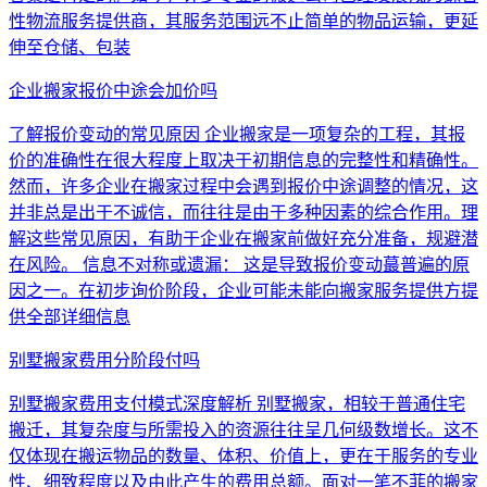
性物流服务提供商，其服务范围远不止简单的物品运输，更延
伸至仓储、包装
企业搬家报价中途会加价吗
了解报价变动的常见原因 企业搬家是一项复杂的工程，其报
价的准确性在很大程度上取决于初期信息的完整性和精确性。
然而，许多企业在搬家过程中会遇到报价中途调整的情况，这
并非总是出于不诚信，而往往是由于多种因素的综合作用。理
解这些常见原因，有助于企业在搬家前做好充分准备，规避潜
在风险。 信息不对称或遗漏： 这是导致报价变动蕞普遍的原
因之一。在初步询价阶段，企业可能未能向搬家服务提供方提
供全部详细信息
别墅搬家费用分阶段付吗
别墅搬家费用支付模式深度解析 别墅搬家，相较于普通住宅
搬迁，其复杂度与所需投入的资源往往呈几何级数增长。这不
仅体现在搬运物品的数量、体积、价值上，更在于服务的专业
性、细致程度以及由此产生的费用总额。面对一笔不菲的搬家