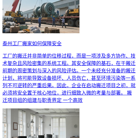
泰州工厂搬家如何保障安全
工厂的搬迁并非简单的位移过程，而是一项涉及多方协作、技
术复杂且风险密集的系统工程。其安全保障的基石，在于搬迁
前期的周密策划与深入的风险评估。一个未经充分准备的搬迁
计划，将可能导致设备损坏、人员伤亡，甚至环境污染等一系
列不可逆转的严重后果。因此，企业在启动搬迁项目之初，就
必须将安全置于核心地位，进行细致入微的考量与部署。 搬
迁项目组的组建与职责界定 一个高效