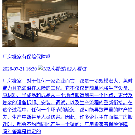
厂房搬家有保险保障吗
2026-07-21 16:30
182
人看过
厂房搬家，对于任何一家企业而言，都是一项规模宏大、耗时
费力且充满潜在风险的工程。它不仅仅是简单地将生产设备、
原材料、半成品和成品从一个地点搬运到另一个地点，更涉及
复杂的设备拆卸、安装、调试，以及生产流程的重新衔接。在
这个过程中，任何一个环节的疏忽，都可能导致严重的财产损
失、生产中断甚至人员伤害。因此，许多企业主在面临厂房搬
迁时，都会不约而同地产生一个疑问：厂房搬家有保险保障
吗？答案是肯定的