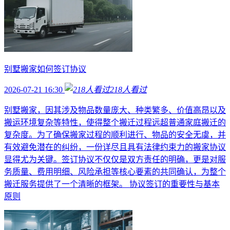
别墅搬家如何签订协议
2026-07-21 16:30
218
人看过
别墅搬家，因其涉及物品数量庞大、种类繁多、价值高昂以及
搬运环境复杂等特性，使得整个搬迁过程远超普通家庭搬迁的
复杂度。为了确保搬家过程的顺利进行、物品的安全无虞，并
有效避免潜在的纠纷，一份详尽且具有法律约束力的搬家协议
显得尤为关键。签订协议不仅仅是双方责任的明确，更是对服
务质量、费用明细、风险承担等核心要素的共同确认，为整个
搬迁服务提供了一个清晰的框架。 协议签订的重要性与基本
原则