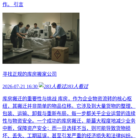
作。 引言
寻找正规的库房搬家公司
2026-07-21 16:30
283
人看过
库房搬迁的重要性与挑战 库房，作为企业物资流转的核心枢
纽，其搬迁并非简单的物品位移。它涉及到大量货物的整理、
包装、运输、卸载与重新布局，每一步都关乎企业运营的连续
性与物资安全。一个成功的库房搬迁，能蕞大程度地减少业务
中断，保障资产安全；而一旦选择不当，则可能导致货物损
坏、丢失、工期延误，甚至引发严重的经济损失和法律纠纷。