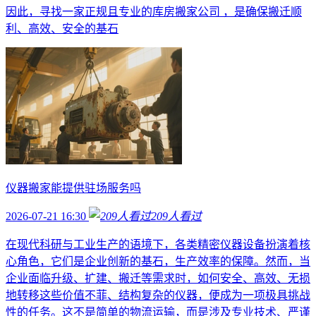
因此，寻找一家正规且专业的库房搬家公司 ，是确保搬迁顺
利、高效、安全的基石
仪器搬家能提供驻场服务吗
2026-07-21 16:30
209
人看过
在现代科研与工业生产的语境下，各类精密仪器设备扮演着核
心角色，它们是企业创新的基石，生产效率的保障。然而，当
企业面临升级、扩建、搬迁等需求时，如何安全、高效、无损
地转移这些价值不菲、结构复杂的仪器，便成为一项极具挑战
性的任务。这不是简单的物流运输，而是涉及专业技术、严谨