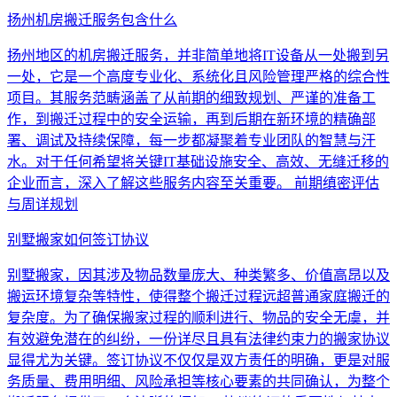
扬州机房搬迁服务包含什么
扬州地区的机房搬迁服务，并非简单地将IT设备从一处搬到另
一处，它是一个高度专业化、系统化且风险管理严格的综合性
项目。其服务范畴涵盖了从前期的细致规划、严谨的准备工
作，到搬迁过程中的安全运输，再到后期在新环境的精确部
署、调试及持续保障，每一步都凝聚着专业团队的智慧与汗
水。对于任何希望将关键IT基础设施安全、高效、无缝迁移的
企业而言，深入了解这些服务内容至关重要。 前期缜密评估
与周详规划
别墅搬家如何签订协议
别墅搬家，因其涉及物品数量庞大、种类繁多、价值高昂以及
搬运环境复杂等特性，使得整个搬迁过程远超普通家庭搬迁的
复杂度。为了确保搬家过程的顺利进行、物品的安全无虞，并
有效避免潜在的纠纷，一份详尽且具有法律约束力的搬家协议
显得尤为关键。签订协议不仅仅是双方责任的明确，更是对服
务质量、费用明细、风险承担等核心要素的共同确认，为整个