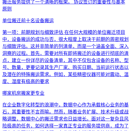
搬迁服务提供了一个清晰的框架。 协议签订的重要性与基本
原则
单位搬迁前十名设备搬运
第一项：前期规划与细致评估 在任何大规模的单位搬迁项目
中，设备搬运的成功与否，很大程度上取决于前期的周密规划
与细致评估。这并非简单的列清单，而是一个涵盖全面、深入
洞察的过程。首先，需要对所有即将搬迁的设备进行彻底的清
点，建立一份详尽的设备清单，其中不仅包含设备的名称、型
号、数量，更要记录其生产厂家、购买日期、当前运行状态以
及潜在的特殊搬运需求。例如，某些精密仪器可能对震动、温
度、湿度有极高的要求
哪家机房搬家更专业
在企业数字化转型的浪潮中，数据中心作为承载核心业务的基
石，其重要性不言而喻。然而，随着业务扩展、技术升级或战
略调整，数据中心的搬迁需求也日益增长。面对这一复杂且风
险极高的任务，如何选择一家真正专业的服务提供商，成为了