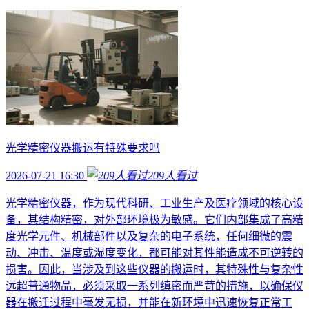
光学精密仪器搬运有特殊要求吗
2026-07-21 16:30
209
人看过
光学精密仪器，作为现代科研、工业生产及医疗领域的核心设
备，其结构精密，对外部环境极为敏感。它们内部集成了高精
度光学元件、机械部件以及复杂的电子系统，任何细微的震
动、冲击、温度或湿度变化，都可能对其性能造成不可逆转的
损害。因此，当涉及到这些仪器的搬运时，其特殊性与复杂性
远超普通物品，必须采取一系列缜密而严苛的措施，以确保仪
器在搬迁过程中毫发无损，并能在新环境中迅速恢复正常工