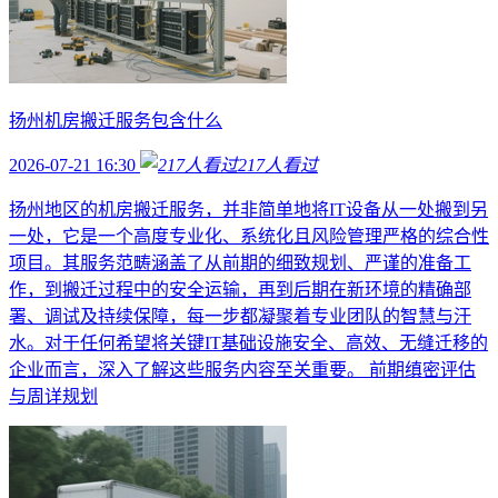
扬州机房搬迁服务包含什么
2026-07-21 16:30
217
人看过
扬州地区的机房搬迁服务，并非简单地将IT设备从一处搬到另
一处，它是一个高度专业化、系统化且风险管理严格的综合性
项目。其服务范畴涵盖了从前期的细致规划、严谨的准备工
作，到搬迁过程中的安全运输，再到后期在新环境的精确部
署、调试及持续保障，每一步都凝聚着专业团队的智慧与汗
水。对于任何希望将关键IT基础设施安全、高效、无缝迁移的
企业而言，深入了解这些服务内容至关重要。 前期缜密评估
与周详规划