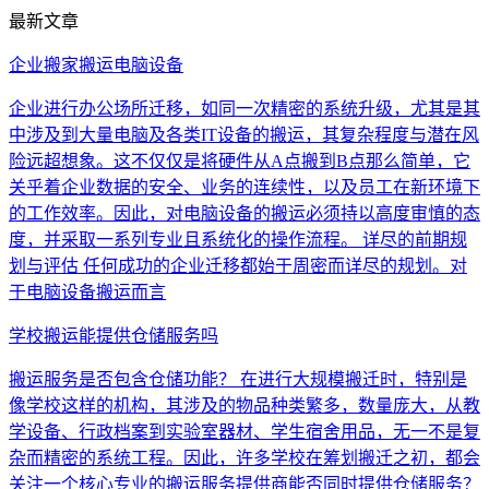
最新文章
企业搬家搬运电脑设备
企业进行办公场所迁移，如同一次精密的系统升级，尤其是其
中涉及到大量电脑及各类IT设备的搬运，其复杂程度与潜在风
险远超想象。这不仅仅是将硬件从A点搬到B点那么简单，它
关乎着企业数据的安全、业务的连续性，以及员工在新环境下
的工作效率。因此，对电脑设备的搬运必须持以高度审慎的态
度，并采取一系列专业且系统化的操作流程。 详尽的前期规
划与评估 任何成功的企业迁移都始于周密而详尽的规划。对
于电脑设备搬运而言
学校搬运能提供仓储服务吗
搬运服务是否包含仓储功能？ 在进行大规模搬迁时，特别是
像学校这样的机构，其涉及的物品种类繁多，数量庞大，从教
学设备、行政档案到实验室器材、学生宿舍用品，无一不是复
杂而精密的系统工程。因此，许多学校在筹划搬迁之初，都会
关注一个核心专业的搬运服务提供商能否同时提供仓储服务？