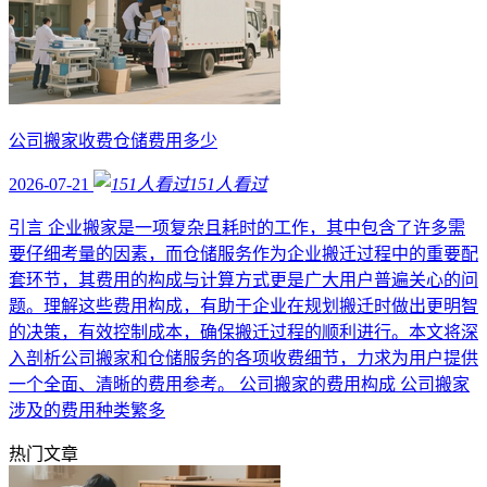
公司搬家收费仓储费用多少
2026-07-21
151
人看过
引言 企业搬家是一项复杂且耗时的工作，其中包含了许多需
要仔细考量的因素，而仓储服务作为企业搬迁过程中的重要配
套环节，其费用的构成与计算方式更是广大用户普遍关心的问
题。理解这些费用构成，有助于企业在规划搬迁时做出更明智
的决策，有效控制成本，确保搬迁过程的顺利进行。本文将深
入剖析公司搬家和仓储服务的各项收费细节，力求为用户提供
一个全面、清晰的费用参考。 公司搬家的费用构成 公司搬家
涉及的费用种类繁多
热门文章