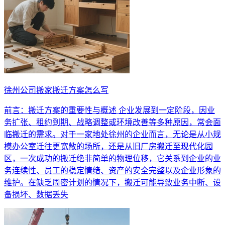
徐州公司搬家搬迁方案怎么写
前言：搬迁方案的重要性与概述 企业发展到一定阶段，因业
务扩张、租约到期、战略调整或环境改善等多种原因，常会面
临搬迁的需求。对于一家地处徐州的企业而言，无论是从小规
模办公室迁往更宽敞的场所，还是从旧厂房搬迁至现代化园
区，一次成功的搬迁绝非简单的物理位移，它关系到企业的业
务连续性、员工的稳定情绪、资产的安全完整以及企业形象的
维护。在缺乏周密计划的情况下，搬迁可能导致业务中断、设
备损坏、数据丢失