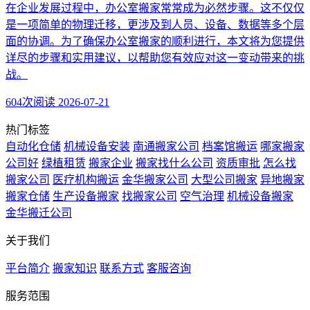
在企业发展过程中，办公室搬家常常成为必然步骤。这不仅仅
是一项简单的物理迁移，更涉及到人员、设备、数据等多个层
面的协调。为了确保办公室搬家的顺利进行，本文将为您提供
详尽的步骤和实用建议，以帮助您有效应对这一变动带来的挑
战。
604次阅读
2026-07-21
热门标签
自动化仓储
机械设备安装
南通搬家公司
档案馆搬运
哪家搬家
公司好
绿植租赁
搬家企业
搬家找什么公司
资质审批
怎么找
搬家公司
医疗机构搬运
金华搬家公司
大型公司搬家
异地搬家
搬家仓储
生产设备搬家
找搬家公司
空气治理
机械设备搬家
金华搬迁公司
关于我们
平台简介
搬家知识
联系方式
客服咨询
服务范围