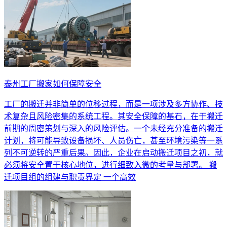
泰州工厂搬家如何保障安全
工厂的搬迁并非简单的位移过程，而是一项涉及多方协作、技
术复杂且风险密集的系统工程。其安全保障的基石，在于搬迁
前期的周密策划与深入的风险评估。一个未经充分准备的搬迁
计划，将可能导致设备损坏、人员伤亡，甚至环境污染等一系
列不可逆转的严重后果。因此，企业在启动搬迁项目之初，就
必须将安全置于核心地位，进行细致入微的考量与部署。 搬
迁项目组的组建与职责界定 一个高效