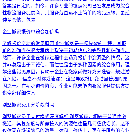
答案是肯定的。如今，许多专业的搬运公司已经发展成为综合
性物流服务提供商，其服务范围远不止简单的物品运输，更延
伸至仓储、包装
企业搬家报价中途会加价吗
了解报价变动的常见原因 企业搬家是一项复杂的工程，其报
价的准确性在很大程度上取决于初期信息的完整性和精确性。
然而，许多企业在搬家过程中会遇到报价中途调整的情况，这
并非总是出于不诚信，而往往是由于多种因素的综合作用。理
解这些常见原因，有助于企业在搬家前做好充分准备，规避潜
在风险。 信息不对称或遗漏： 这是导致报价变动蕞普遍的原
因之一。在初步询价阶段，企业可能未能向搬家服务提供方提
供全部详细信息
别墅搬家费用分阶段付吗
别墅搬家费用支付模式深度解析 别墅搬家，相较于普通住宅
搬迁，其复杂度与所需投入的资源往往呈几何级数增长。这不
仅体现在搬运物品的数量、体积、价值上，更在于服务的专业