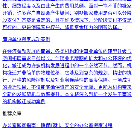
性、细致程度以及由此产生的费用总额。面对一笔不菲的搬家
开销，许多客户自然会产生疑问：别墅搬家费用是否可以分阶
段支付？答案是肯定的，且在许多情况下，分阶段支付不仅是
可行的，更是保障客户权益、降低资金压力的明智选择。
南通单位搬家成功案例
在经济蓬勃发展的南通，各类机构和企事业单位的转型升级与
空间拓展需求日益增长。伴随业务版图的扩大和办公环境的优
化，搬迁成为许多机构发展进程中的一个必然环节。然而，机
构搬迁并非简单的物理位移，它涉及到复杂的规划、精密的执
行、严格的风险控制以及对业务连续性的高度保障。一项成功
的搬迁项目，不仅能够确保资产的安全无虞，更能为机构带来
全新的发展契机与效率提升。本文将深入剖析一个发生于南通
的机构搬迁成功案例
推荐文章
办公室搬家指南：确保顺利、安全的办公室搬家过程